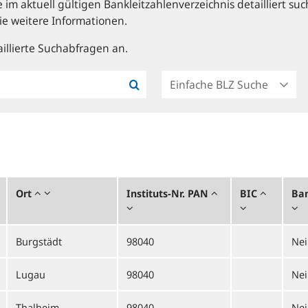
im aktuell gültigen Bankleitzahlenverzeichnis detailliert suc
ie weitere Informationen.
illierte Suchabfragen an.
Ort
Instituts-Nr. PAN
BIC
Ban
Burgstädt
98040
Nei
Lugau
98040
Nei
Thalheim
98040
Nei