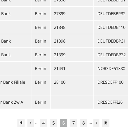
e Bank
Berlin
27399
DEUTDEBBP32
Berlin
21848
DEUTDEDB110
e Bank
Berlin
21398
DEUTDEDBP31
e Bank
Berlin
21399
DEUTDEDBP32
Berlin
21431
NORSDE51XXX
Bank Filiale
Berlin
28100
DRESDEFF100
r Bank Zw A
Berlin
DRESDEFFI26
...
...
4
5
6
7
8