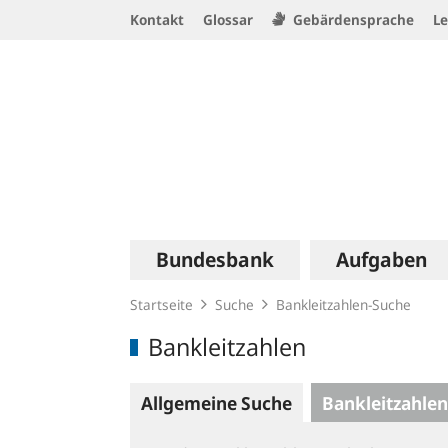
Service
Kontakt
Glossar
Gebärdensprache
Le
Navigation
Logo
Hauptnavigation
Bundesbank
Aufgaben
Startseite
Suche
Bankleitzahlen-Suche
Bankleitzahlen
Allgemeine Suche
Bankleitzahlen