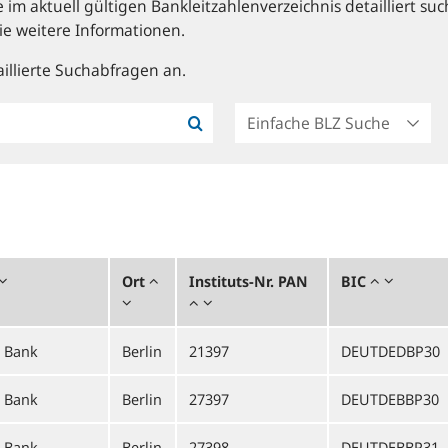
im aktuell gültigen Bankleitzahlenverzeichnis detailliert suc
ie weitere Informationen.
illierte Suchabfragen an.
Ort
Instituts-Nr. PAN
BIC
e Bank
Berlin
21397
DEUTDEDBP30
e Bank
Berlin
27397
DEUTDEBBP30
e Bank
Berlin
27398
DEUTDEBBP31