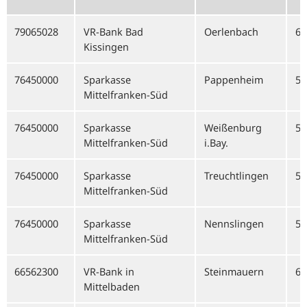
79065028
VR-Bank Bad
Oerlenbach
68
Kissingen
76450000
Sparkasse
Pappenheim
57
Mittelfranken-Süd
76450000
Sparkasse
Weißenburg
57
Mittelfranken-Süd
i.Bay.
76450000
Sparkasse
Treuchtlingen
57
Mittelfranken-Süd
76450000
Sparkasse
Nennslingen
57
Mittelfranken-Süd
66562300
VR-Bank in
Steinmauern
66
Mittelbaden