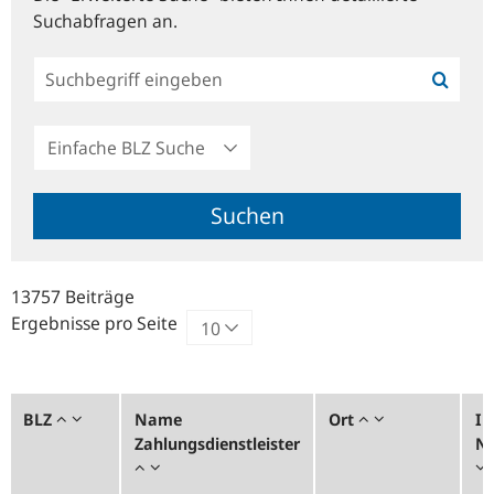
Suchabfragen an.
Einfache
BLZ
Suche
Suchen
13757 Beiträge
Ergebnisse pro Seite
BLZ
Name
Ort
In
Zahlungsdienstleister
Nr