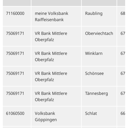
71160000
meine Volksbank
Raubling
681
Raiffeisenbank
75069171
VR Bank Mittlere
Oberviechtach
673
Oberpfalz
75069171
VR Bank Mittlere
Winklarn
673
Oberpfalz
75069171
VR Bank Mittlere
Schönsee
673
Oberpfalz
75069171
VR Bank Mittlere
Tännesberg
673
Oberpfalz
61060500
Volksbank
Schlat
660
Göppingen