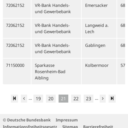
72062152
VR-Bank Handels-
Emersacker
681
und Gewerbebank
72062152
VR-Bank Handels-
Langweid a.
681
und Gewerbebank
Lech
72062152
VR-Bank Handels-
Gablingen
681
und Gewerbebank
71150000
Sparkasse
Kolbermoor
571
Rosenheim-Bad
Aibling
...
...
19
20
21
22
23
© Deutsche Bundesbank
Impressum
Informationsfreiheitsgesetz
Sitemap
Barrierefreiheit