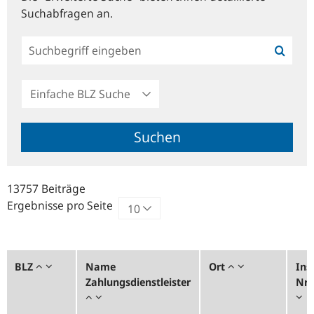
Suchabfragen an.
Einfache
BLZ
Suche
Suchen
13757 Beiträge
Ergebnisse pro Seite
BLZ
Name
Ort
Inst
Zahlungsdienstleister
Nr.