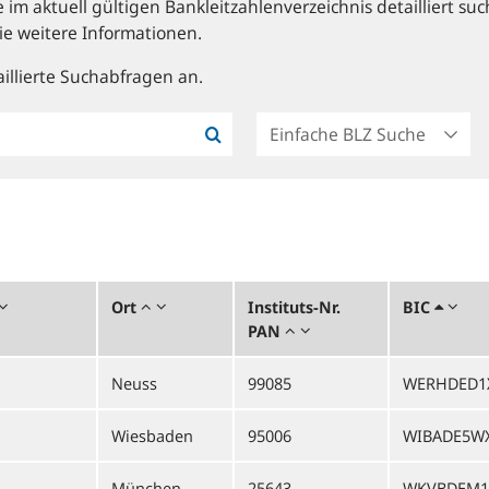
im aktuell gültigen Bankleitzahlenverzeichnis detailliert suc
ie weitere Informationen.
illierte Suchabfragen an.
Ort
Instituts-Nr.
BIC
PAN
Neuss
99085
WERHDED1
Wiesbaden
95006
WIBADE5W
München
25643
WKVBDEM1