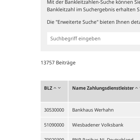
Mit der Bankleitzahlen-Suche können Sie 
Bankleitzahl im Suchergebnis erhalten S
Die "Erweiterte Suche" bieten Ihnen deta
Einfache
BLZ
Suche
13757 Beiträge
BLZ
Name Zahlungsdienstleister
30530000
Bankhaus Werhahn
51090000
Wiesbadener Volksbank
70020300
BNP Paribas NL Deutschland