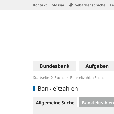
Service
Kontakt
Glossar
Gebärdensprache
Le
Navigation
Logo
Hauptnavigation
Bundesbank
Aufgaben
Startseite
Suche
Bankleitzahlen-Suche
Bankleitzahlen
Allgemeine Suche
Bankleitzahlen