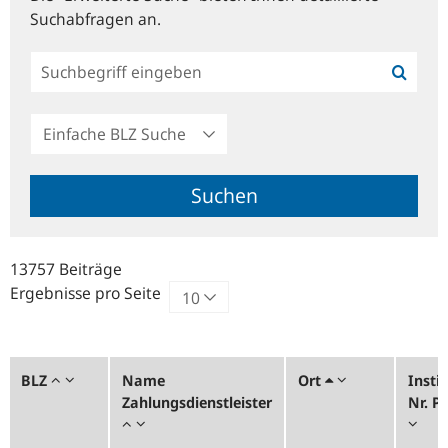
Suchabfragen an.
Einfache
BLZ
Suche
Suchen
13757 Beiträge
Ergebnisse pro Seite
BLZ
Name
Ort
Instit
Zahlungsdienstleister
Nr. 