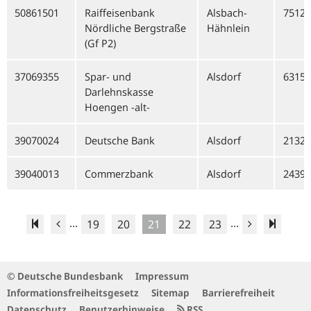
50861501
Raiffeisenbank
Alsbach-
75128
Nördliche Bergstraße
Hähnlein
(Gf P2)
37069355
Spar- und
Alsdorf
63159
Darlehnskasse
Hoengen -alt-
39070024
Deutsche Bank
Alsdorf
21320
39040013
Commerzbank
Alsdorf
24390
...
...
19
20
21
22
23
© Deutsche Bundesbank
Impressum
Informationsfreiheitsgesetz
Sitemap
Barrierefreiheit
Datenschutz
Benutzerhinweise
RSS