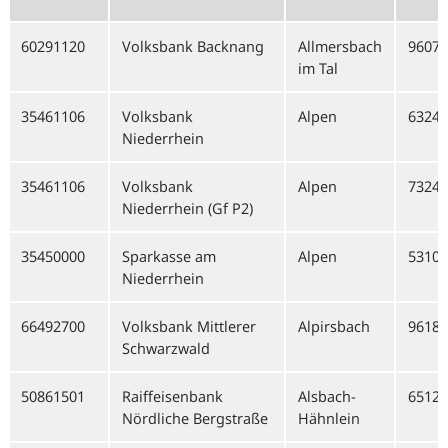
60291120
Volksbank Backnang
Allmersbach
96070
im Tal
35461106
Volksbank
Alpen
63244
Niederrhein
35461106
Volksbank
Alpen
73244
Niederrhein (Gf P2)
35450000
Sparkasse am
Alpen
53103
Niederrhein
66492700
Volksbank Mittlerer
Alpirsbach
96186
Schwarzwald
50861501
Raiffeisenbank
Alsbach-
65128
Nördliche Bergstraße
Hähnlein