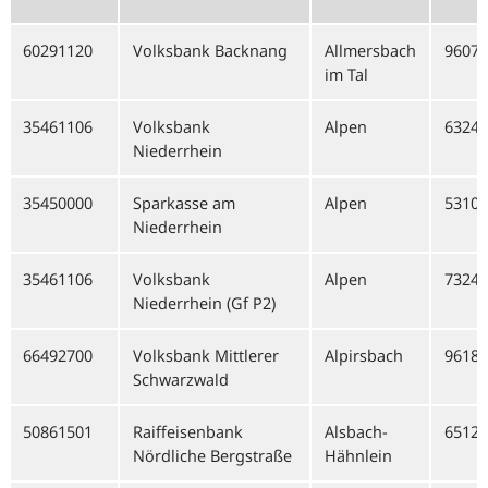
60291120
Volksbank Backnang
Allmersbach
96070
im Tal
35461106
Volksbank
Alpen
63244
Niederrhein
35450000
Sparkasse am
Alpen
53103
Niederrhein
35461106
Volksbank
Alpen
73244
Niederrhein (Gf P2)
66492700
Volksbank Mittlerer
Alpirsbach
96186
Schwarzwald
50861501
Raiffeisenbank
Alsbach-
65128
Nördliche Bergstraße
Hähnlein