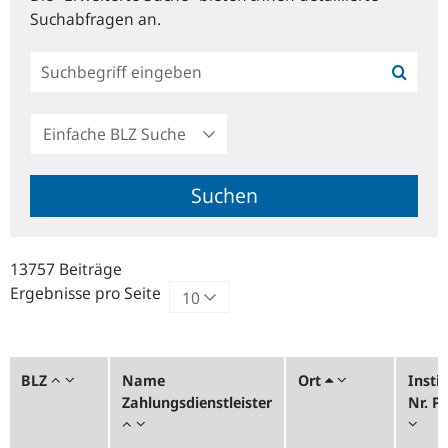
Suchabfragen an.
Einfache
BLZ
Suche
Suchen
13757 Beiträge
Ergebnisse pro Seite
BLZ
Name
Ort
Instit
Zahlungsdienstleister
Nr. 