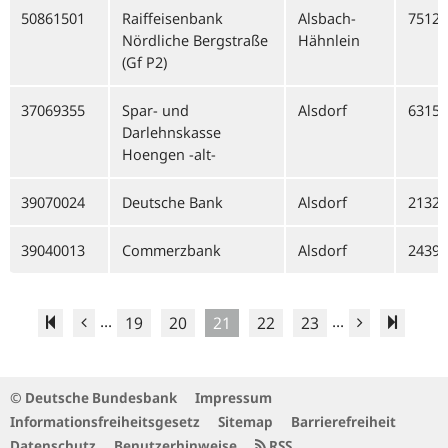
50861501
Raiffeisenbank
Alsbach-
75128
Nördliche Bergstraße
Hähnlein
(Gf P2)
37069355
Spar- und
Alsdorf
63159
Darlehnskasse
Hoengen -alt-
39070024
Deutsche Bank
Alsdorf
21320
39040013
Commerzbank
Alsdorf
24390
...
...
19
20
21
22
23
© Deutsche Bundesbank
Impressum
Informationsfreiheitsgesetz
Sitemap
Barrierefreiheit
Datenschutz
Benutzerhinweise
RSS