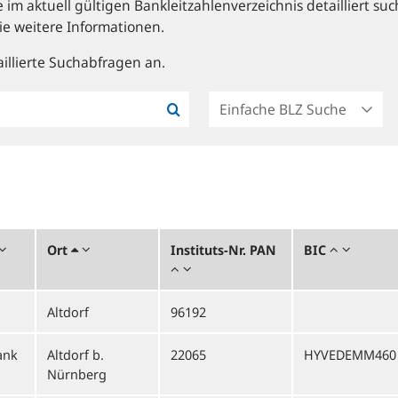
im aktuell gültigen Bankleitzahlenverzeichnis detailliert suc
ie weitere Informationen.
illierte Suchabfragen an.
Ort
Instituts-Nr. PAN
BIC
Altdorf
96192
ank
Altdorf b.
22065
HYVEDEMM460
Nürnberg