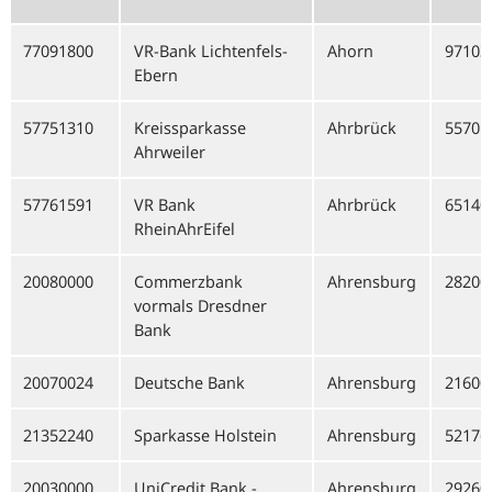
77091800
VR-Bank Lichtenfels-
Ahorn
97103
Ebern
57751310
Kreissparkasse
Ahrbrück
55701
Ahrweiler
57761591
VR Bank
Ahrbrück
65140
RheinAhrEifel
20080000
Commerzbank
Ahrensburg
28200
vormals Dresdner
Bank
20070024
Deutsche Bank
Ahrensburg
21600
21352240
Sparkasse Holstein
Ahrensburg
52176
20030000
UniCredit Bank -
Ahrensburg
29260