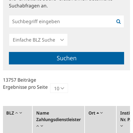
Suchabfragen an.
Einfache
BLZ
Suche
Suchen
13757 Beiträge
Ergebnisse pro Seite
BLZ
Name
Ort
Instit
Zahlungsdienstleister
Nr. P