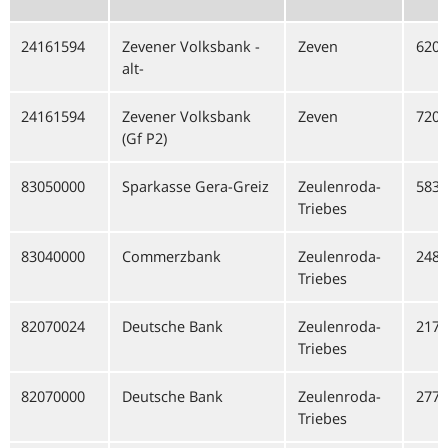
24161594
Zevener Volksbank -
Zeven
6207
alt-
24161594
Zevener Volksbank
Zeven
7207
(Gf P2)
83050000
Sparkasse Gera-Greiz
Zeulenroda-
5839
Triebes
83040000
Commerzbank
Zeulenroda-
2483
Triebes
82070024
Deutsche Bank
Zeulenroda-
2170
Triebes
82070000
Deutsche Bank
Zeulenroda-
2770
Triebes