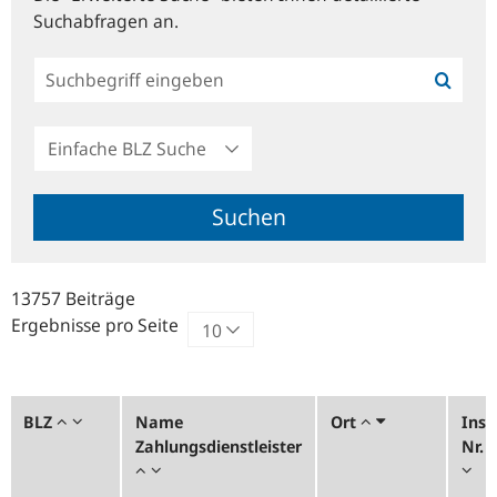
Suchabfragen an.
Einfache
BLZ
Suche
Suchen
13757 Beiträge
Ergebnisse pro Seite
BLZ
Name
Ort
Inst
Zahlungsdienstleister
Nr.