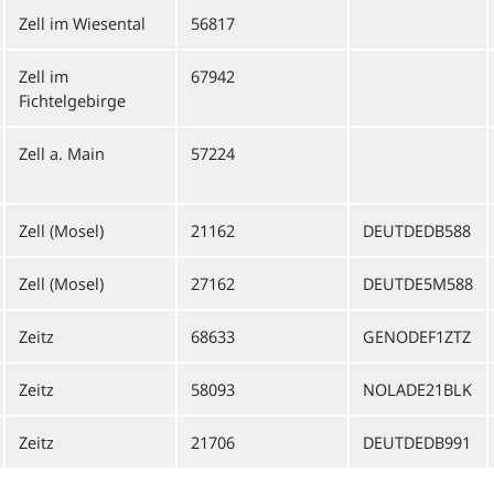
Zell im Wiesental
56817
Zell im
67942
Fichtelgebirge
Zell a. Main
57224
Zell (Mosel)
21162
DEUTDEDB588
Zell (Mosel)
27162
DEUTDE5M588
Zeitz
68633
GENODEF1ZTZ
Zeitz
58093
NOLADE21BLK
Zeitz
21706
DEUTDEDB991