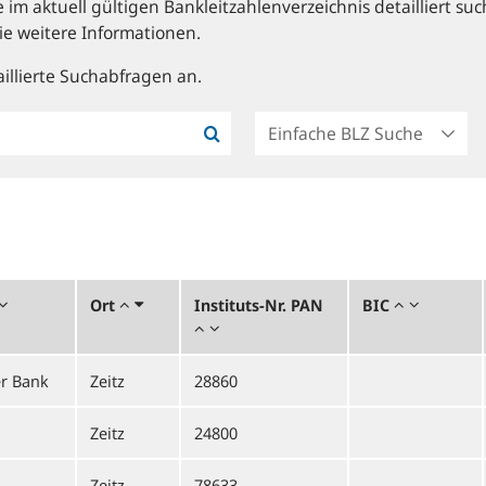
im aktuell gültigen Bankleitzahlenverzeichnis detailliert suc
ie weitere Informationen.
illierte Suchabfragen an.
Ort
Instituts-Nr. PAN
BIC
r Bank
Zeitz
28860
Zeitz
24800
Zeitz
78633