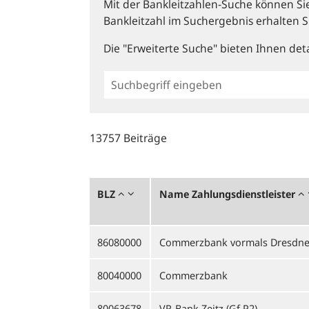
Mit der Bankleitzahlen-Suche können Sie 
Bankleitzahl im Suchergebnis erhalten S
Die "Erweiterte Suche" bieten Ihnen deta
Einfache
BLZ
Suche
13757 Beiträge
BLZ
Name Zahlungsdienstleister
86080000
Commerzbank vormals Dresdne
80040000
Commerzbank
80063678
VR-Bank Zeitz (Gf P2)