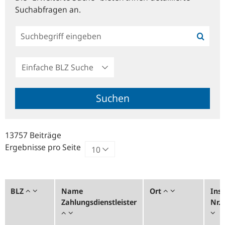
Suchabfragen an.
Einfache
BLZ
Suche
Suchen
13757 Beiträge
Ergebnisse pro Seite
BLZ
Name
Ort
Inst
Zahlungsdienstleister
Nr.