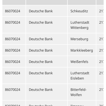
86070024
Deutsche Bank
Schkeuditz
217
86070024
Deutsche Bank
Lutherstadt
217
Wittenberg
86070024
Deutsche Bank
Merseburg
217
86070024
Deutsche Bank
Markkleeberg
217
86070024
Deutsche Bank
Weißenfels
217
86070024
Deutsche Bank
Lutherstadt
217
Eisleben
86070024
Deutsche Bank
Bitterfeld-
217
Wolfen