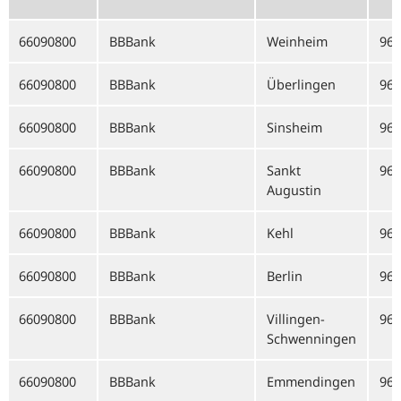
66090800
BBBank
Weinheim
960
66090800
BBBank
Überlingen
960
66090800
BBBank
Sinsheim
960
66090800
BBBank
Sankt
960
Augustin
66090800
BBBank
Kehl
960
66090800
BBBank
Berlin
960
66090800
BBBank
Villingen-
960
Schwenningen
66090800
BBBank
Emmendingen
960