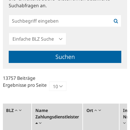
Suchabfragen an.
Einfache
BLZ
Suche
Suchen
13757 Beiträge
Ergebnisse pro Seite
BLZ
Name
Ort
Ins
Zahlungsdienstleister
Nr