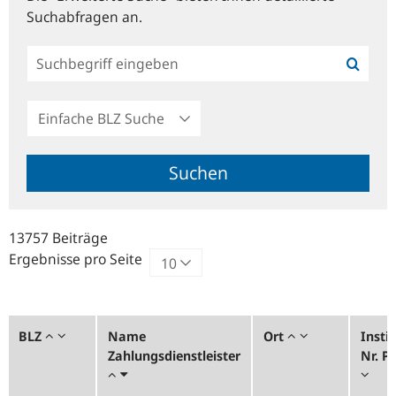
Suchabfragen an.
Einfache
BLZ
Suche
Suchen
13757 Beiträge
Ergebnisse pro Seite
BLZ
Name
Ort
Instit
Zahlungsdienstleister
Nr. 