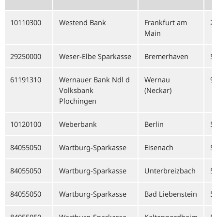
10110300
Westend Bank
Frankfurt am
2
Main
29250000
Weser-Elbe Sparkasse
Bremerhaven
5
61191310
Wernauer Bank Ndl d
Wernau
9
Volksbank
(Neckar)
Plochingen
10120100
Weberbank
Berlin
5
84055050
Wartburg-Sparkasse
Eisenach
5
84055050
Wartburg-Sparkasse
Unterbreizbach
5
84055050
Wartburg-Sparkasse
Bad Liebenstein
5