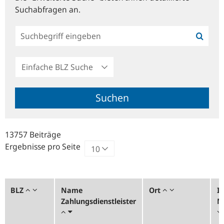
Suchabfragen an.
Einfache
BLZ
Suche
Suchen
13757 Beiträge
Ergebnisse pro Seite
BLZ
Name
Ort
In
Zahlungsdienstleister
N