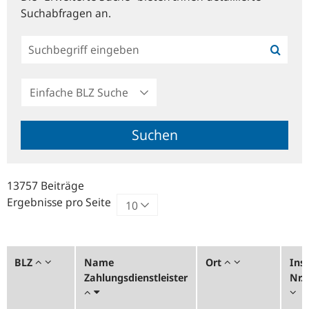
Suchabfragen an.
Einfache
BLZ
Suche
Suchen
13757 Beiträge
Ergebnisse pro Seite
BLZ
Name
Ort
Inst
Zahlungsdienstleister
Nr.