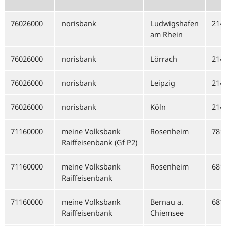
76026000
norisbank
Ludwigshafen
214
am Rhein
76026000
norisbank
Lörrach
214
76026000
norisbank
Leipzig
214
76026000
norisbank
Köln
214
71160000
meine Volksbank
Rosenheim
781
Raiffeisenbank (Gf P2)
71160000
meine Volksbank
Rosenheim
681
Raiffeisenbank
71160000
meine Volksbank
Bernau a.
681
Raiffeisenbank
Chiemsee