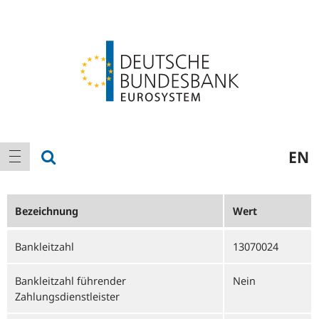
Logo
Hauptnavigation
Suche anzeigen
EN
Navigation anzeigen
Bezeichnung
Wert
Bankleitzahl
13070024
Bankleitzahl führender
Nein
Zahlungsdienstleister