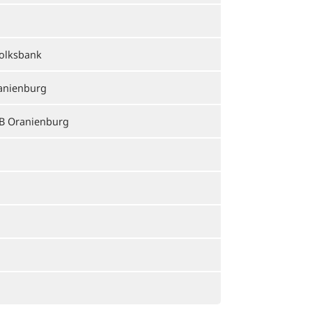
Volksbank
anienburg
VB Oranienburg