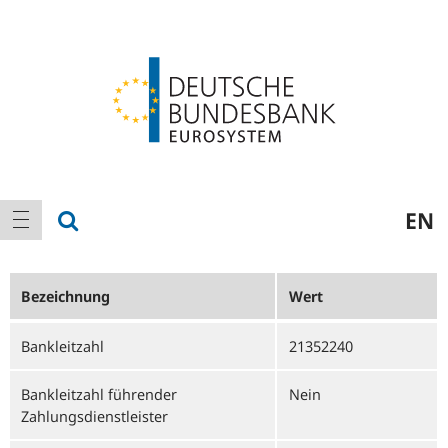
Logo
Hauptnavigation
Suche anzeigen
EN
Navigation anzeigen
Bezeichnung
Wert
Bankleitzahl
21352240
Bankleitzahl führender
Nein
Zahlungsdienstleister