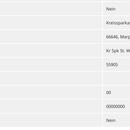
Nein
Kreissparka
66646, Mar
Kr Spk St. 
55905
00
00000000
Nein