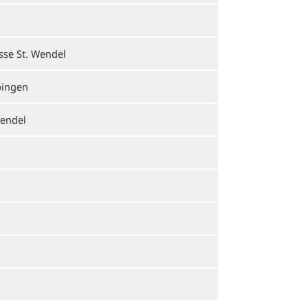
sse St. Wendel
pingen
Wendel