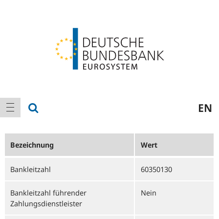
Logo
Hauptnavigation
Suche anzeigen
EN
Navigation anzeigen
Bezeichnung
Wert
Bankleitzahl
60350130
Bankleitzahl führender
Nein
Zahlungsdienstleister