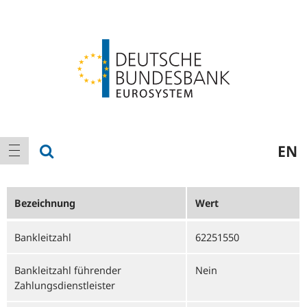
Logo
Hauptnavigation
Suche anzeigen
EN
Navigation anzeigen
Bezeichnung
Wert
Bankleitzahl
62251550
Bankleitzahl führender
Nein
Zahlungsdienstleister