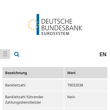
Logo
Hauptnavigation
Suche anzeigen
EN
Navigation anzeigen
Bezeichnung
Wert
Bankleitzahl
79032038
Bankleitzahl führender
Nein
Zahlungsdienstleister