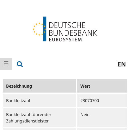
Logo
Hauptnavigation
Suche anzeigen
EN
Navigation anzeigen
Bezeichnung
Wert
Bankleitzahl
23070700
Bankleitzahl führender
Nein
Zahlungsdienstleister