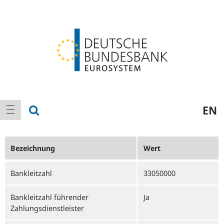
Logo
Hauptnavigation
Suche anzeigen
EN
Navigation anzeigen
Bezeichnung
Wert
Bankleitzahl
33050000
Bankleitzahl führender
Ja
Zahlungsdienstleister