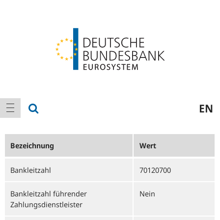
Logo
Hauptnavigation
Suche anzeigen
EN
Navigation anzeigen
Bezeichnung
Wert
Bankleitzahl
70120700
Bankleitzahl führender
Nein
Zahlungsdienstleister