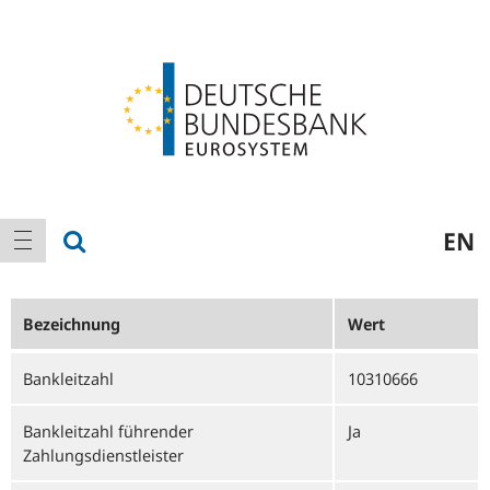
Logo
Hauptnavigation
Suche anzeigen
EN
Navigation anzeigen
Bezeichnung
Wert
Bankleitzahl
10310666
Bankleitzahl führender
Ja
Zahlungsdienstleister