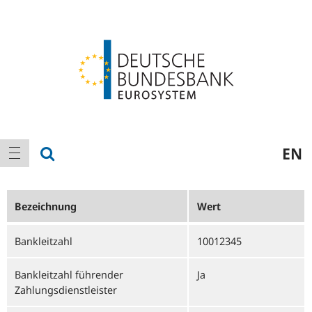
Logo
Hauptnavigation
Suche anzeigen
EN
Navigation anzeigen
Bezeichnung
Wert
Bankleitzahl
10012345
Bankleitzahl führender
Ja
Zahlungsdienstleister