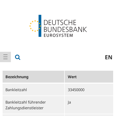
Logo
Hauptnavigation
Suche anzeigen
EN
Navigation anzeigen
Bezeichnung
Wert
Bankleitzahl
33450000
Bankleitzahl führender
Ja
Zahlungsdienstleister