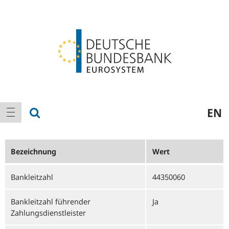
Logo
Hauptnavigation
Suche anzeigen
EN
Navigation anzeigen
Bezeichnung
Wert
Bankleitzahl
44350060
Bankleitzahl führender
Ja
Zahlungsdienstleister