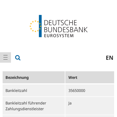
Logo
Hauptnavigation
Suche anzeigen
EN
Navigation anzeigen
Bezeichnung
Wert
Bankleitzahl
35650000
Bankleitzahl führender
Ja
Zahlungsdienstleister