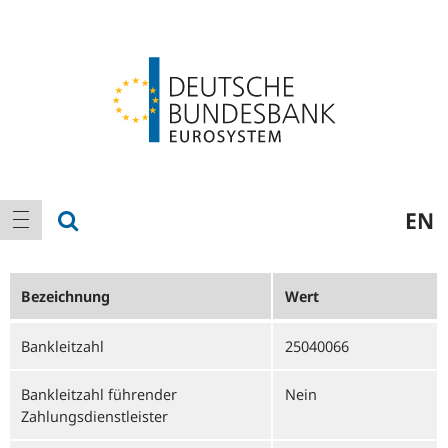
Logo
Hauptnavigation
Suche anzeigen
EN
Navigation anzeigen
Bezeichnung
Wert
Bankleitzahl
25040066
Bankleitzahl führender
Nein
Zahlungsdienstleister