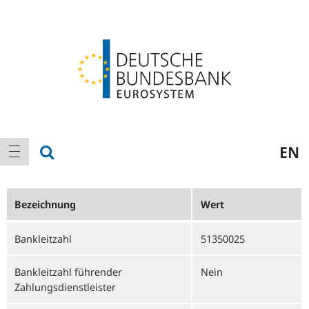
Logo
Hauptnavigation
Suche anzeigen
EN
Navigation anzeigen
Bezeichnung
Wert
Bankleitzahl
51350025
Bankleitzahl führender
Nein
Zahlungsdienstleister