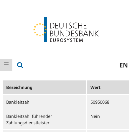
Logo
Hauptnavigation
Suche anzeigen
EN
Navigation anzeigen
Bezeichnung
Wert
Bankleitzahl
50950068
Bankleitzahl führender
Nein
Zahlungsdienstleister