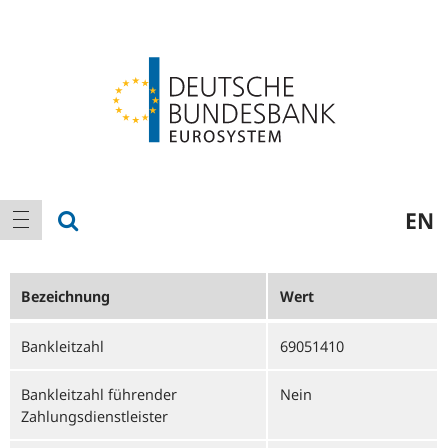
Logo
Hauptnavigation
Suche anzeigen
EN
Navigation anzeigen
Bezeichnung
Wert
Bankleitzahl
69051410
Bankleitzahl führender
Nein
Zahlungsdienstleister