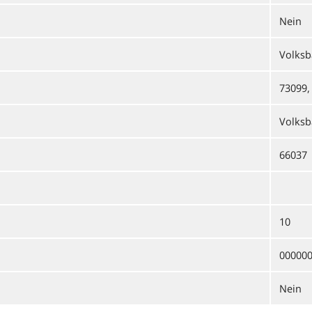
Nein
Volks
73099,
Volks
66037
10
00000
Nein