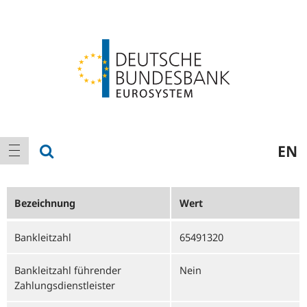
Logo
Hauptnavigation
Suche anzeigen
EN
Navigation anzeigen
Bezeichnung
Wert
Bankleitzahl
65491320
Bankleitzahl führender
Nein
Zahlungsdienstleister