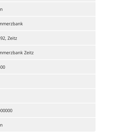
in
mmerzbank
92, Zeitz
mmerzbank Zeitz
800
000000
in