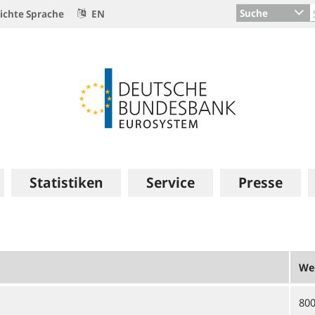
Suche
ichte Sprache
EN
Statistiken
Service
Presse
We
80