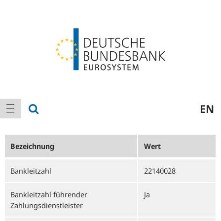
Logo
Hauptnavigation
Suche anzeigen
EN
Navigation anzeigen
Bezeichnung
Wert
Bankleitzahl
22140028
Bankleitzahl führender
Ja
Zahlungsdienstleister