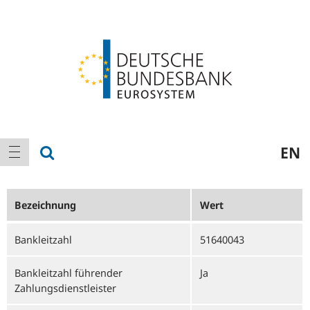
Logo
Hauptnavigation
Suche anzeigen
EN
Navigation anzeigen
Bezeichnung
Wert
Bankleitzahl
51640043
Bankleitzahl führender
Ja
Zahlungsdienstleister