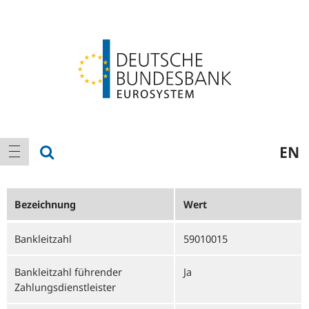
Logo
Hauptnavigation
Suche anzeigen
EN
Navigation anzeigen
Bezeichnung
Wert
Bankleitzahl
59010015
Bankleitzahl führender
Ja
Zahlungsdienstleister