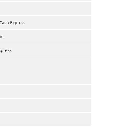
Cash Express
in
xpress