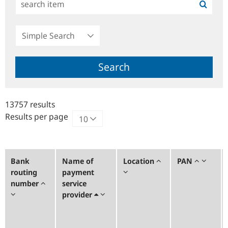
Simple
Search
Search
13757 results
Results per page
Bank
Name of
Location
PAN
routing
payment
number
service
provider