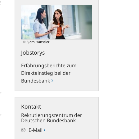
Jobstorys
e
© Björn Hänssler
Jobstorys
Erfahrungsberichte zum
Direkteinstieg bei der
Bundesbank
r
Kontakt
Rekrutierungszentrum der
r
Deutschen Bundesbank
E-Mail