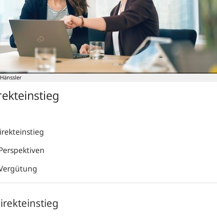
 Hänssler
rekteinstieg
irekteinstieg
 Perspektiven
 Vergütung
irekteinstieg