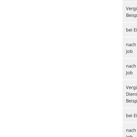
Vergü
Beisp
bei E
nach
Job
nach 
Job
Vergü
Dien
Beisp
bei E
nach
Job