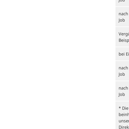
nach 
Job
Vergü
Beisp
bei E
nach
Job
nach 
Job
* Di
beinh
unser
Direk