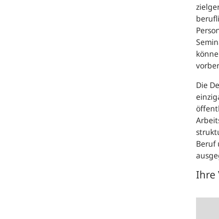
zielge
beruf
Perso
Semin
können
vorber
Die D
einzig
öffent
Arbeit
strukt
Beruf
ausge
Ihre