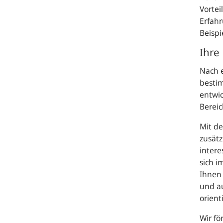
Vortei
Erfahr
Beispi
Ihre
Nach 
besti
entwic
Bereic
Mit d
zusätz
intere
sich i
Ihnen 
und a
orient
Wir fö