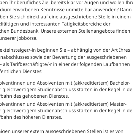
ben Ihr berufliches Ziel bereits klar vor Augen und wollen Ihr
udium erworbenen Kenntnisse unmittelbar anwenden? Dann
en Sie sich direkt auf eine ausgeschriebene Stelle in einem
elfältigen und interessanten Tätigkeitsbereiche der
chen Bundesbank. Unsere externen Stellenangebote finden
 unserer Jobbörse.
rekteinsteiger/-in beginnen Sie – abhängig von der Art Ihres
enabschlusses sowie der Bewertung der ausgeschriebenen
 – als Tarifbeschäftigte/-r in einer der folgenden Laufbahnen
fentlichen Dienstes:
olventinnen und Absolventen mit (akkreditiertem) Bachelor-
r gleichwertigem Studienabschluss starten in der Regel in de
fbahn des gehobenen Dienstes.
olventinnen und Absolventen mit (akkreditiertem) Master-
r gleichwertigem Studienabschluss starten in der Regel in de
fbahn des höheren Dienstes.
nigen unserer extern ausgeschriebenen Stellen ist es von