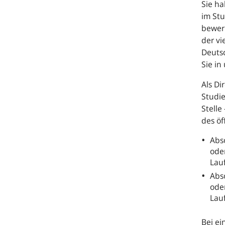
Sie ha
im St
bewerb
der vi
Deuts
Sie in
Als Di
Studi
Stelle
des öf
Abs
ode
Lau
Abs
ode
Lau
Bei ei