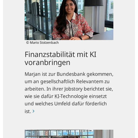
KI
voranbringen
© Mario Stolzenbach
Finanzstabilität mit KI
voranbringen
Marjan ist zur Bundesbank gekommen,
um an gesellschaftlich Relevantem zu
arbeiten. In ihrer Jobstory berichtet sie,
wie sie dafür
KI
-
Technologie einsetzt
und welches Umfeld dafür förderlich
ist.
Mit
Daten