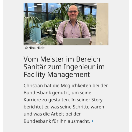
Meister
im
Bereich
Sanitär
zum
Ingenieur
© Nina Häde
im
Facility
Vom Meister im Bereich
Management
Sanitär zum Ingenieur im
Facility Management
Christian hat die Möglichkeiten bei der
Bundesbank genutzt, um seine
Karriere zu gestalten. In seiner Story
berichtet er, was seine Schritte waren
und was die Arbeit bei der
Bundesbank für ihn ausmacht.