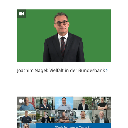
Vielfalt
in
der
Deutschen
Bundesbank
Joachim Nagel: Vielfalt in der Bundesbank
Technischer
Gebäudebetrieb