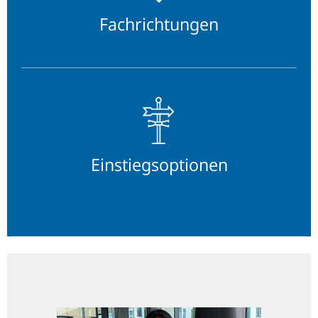
Fachrichtungen
Einstiegsoptionen
Einstiegsoptionen
Finanzstabilität
mit