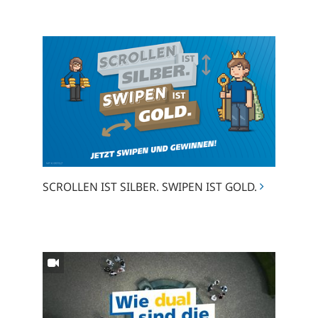
SCROLLEN
IST
SILBER.
SWIPEN
IST
GOLD.
SCROLLEN IST SILBER. SWIPEN IST GOLD.
Wie
dual
ist
das