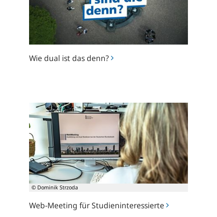
denn?
Wie dual ist das denn?
Web-
Meeting
für
Studieninteressierte
© Dominik Strzoda
Web-Meeting für Studieninteressierte