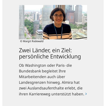
Zwei
Länder,
ein
Ziel:
persönliche
Entwicklung
© Margit Rodewald
Zwei Länder, ein Ziel:
persönliche Entwicklung
Ob Washington oder Paris- die
Bundesbank begleitet Ihre
Mitarbeitenden auch über
Landesgrenzen hinweg. Almira hat
zwei Auslandsaufenthalte erlebt, die
ihren Karriereweg unterstützt haben.
Vom