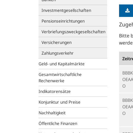
Investmentgesellschaften
Pensionseinrichtungen
Zugeh
Verbriefungszweckgesellschaften
Bitte 
Versicherungen
werden
Zahlungsverkehr
Zeitr
Geld- und Kapitalmärkte
BBBK
Gesamtwirtschaftliche
OEAA
Rechenwerke
O
Indikatorensätze
BBBK
Konjunktur und Preise
OEAA
Nachhaltigkeit
O
Öffentliche Finanzen