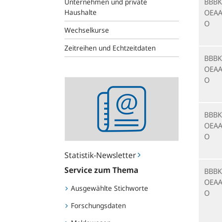
BBBK
Unternehmen und private
Haushalte
OEAA
O
Wechselkurse
Zeitreihen und Echtzeitdaten
BBBK
OEAA
O
Statistik-
Newsletter
BBBK
OEAA
O
Statistik-Newsletter
Service zum Thema
BBBK
OEAA
Ausgewählte Stichworte
O
Forschungsdaten