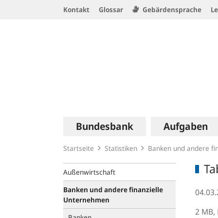
Service
Kontakt
Glossar
Gebärdensprache
Le
Navigation
Logo
Hauptnavigation
Bundesbank
Aufgaben
Startseite
Statistiken
Banken und andere fi
Ta
Außenwirtschaft
Banken und andere finanzielle
04.03
Unternehmen
2 MB,
Banken