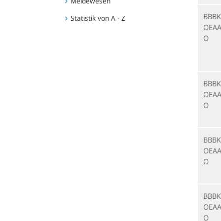
Meldewesen
BBBK
Statistik von A - Z
OEAA
O
BBBK
OEAA
O
BBBK
OEAA
O
BBBK
OEAA
O