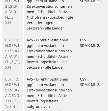
N.DE.W1.
ggü. dem Ausland - in
SDMX-ML 2.1
S1.S1.K.
Direktinvestitionsunterneh
A.FA.D1.
men - Schuldtitel - Aktiva -
FL._Z._T._
Nicht-transaktionsbedingte
X.N
Veränderungen - alle
Sektoren - alle Länder
BBFI1.Q.
AVS - Direktinvestitionen
CSV
N.DE.W1.
ggü. dem Ausland - in
SDMX-ML 2.1
S1.S1.K7.
Direktinvestitionsunterneh
A.FA.D1.
men - Schuldtitel - Aktiva -
FL._Z._T._
Bewertungseffekte - alle
X.N
Sektoren - alle Länder
BBFI1.Q.
AVS - Direktinvestitionen
CSV
N.DE.W1.
ggü. dem Ausland - in
SDMX-ML 2.1
S1.S1.K7
Direktinvestitionsunterneh
A.A.FA.D
men - Schuldtitel - Aktiva -
1.FL._Z._
Bewertungseffekte
T._X.N
aufgrund von