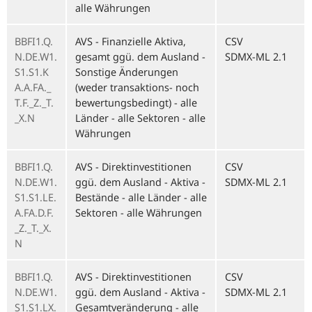
alle Währungen
BBFI1.Q.
AVS - Finanzielle Aktiva,
CSV
N.DE.W1.
gesamt ggü. dem Ausland -
SDMX-ML 2.1
S1.S1.K
Sonstige Änderungen
A.A.FA._
(weder transaktions- noch
T.F._Z._T.
bewertungsbedingt) - alle
_X.N
Länder - alle Sektoren - alle
Währungen
BBFI1.Q.
AVS - Direktinvestitionen
CSV
N.DE.W1.
ggü. dem Ausland - Aktiva -
SDMX-ML 2.1
S1.S1.LE.
Bestände - alle Länder - alle
A.FA.D.F.
Sektoren - alle Währungen
_Z._T._X.
N
BBFI1.Q.
AVS - Direktinvestitionen
CSV
N.DE.W1.
ggü. dem Ausland - Aktiva -
SDMX-ML 2.1
S1.S1.LX.
Gesamtveränderung - alle