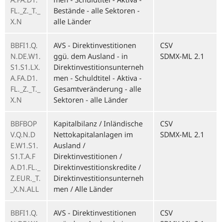
FL._Z._T._
Bestände - alle Sektoren -
X.N
alle Länder
BBFI1.Q.
AVS - Direktinvestitionen
CSV
N.DE.W1.
ggü. dem Ausland - in
SDMX-ML 2.1
S1.S1.LX.
Direktinvestitionsunterneh
A.FA.D1.
men - Schuldtitel - Aktiva -
FL._Z._T._
Gesamtveränderung - alle
X.N
Sektoren - alle Länder
BBFBOP
Kapitalbilanz / Inländische
CSV
V.Q.N.D
Nettokapitalanlagen im
SDMX-ML 2.1
E.W1.S1.
Ausland /
S1.T.A.F
Direktinvestitionen /
A.D1.FL._
Direktinvestitionskredite /
Z.EUR._T.
Direktinvestitionsunterneh
_X.N.ALL
men / Alle Länder
BBFI1.Q.
AVS - Direktinvestitionen
CSV