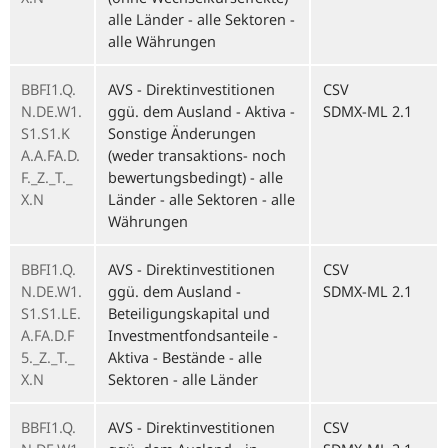
alle Länder - alle Sektoren -
alle Währungen
BBFI1.Q.
AVS - Direktinvestitionen
CSV
N.DE.W1.
ggü. dem Ausland - Aktiva -
SDMX-ML 2.1
S1.S1.K
Sonstige Änderungen
A.A.FA.D.
(weder transaktions- noch
F._Z._T._
bewertungsbedingt) - alle
X.N
Länder - alle Sektoren - alle
Währungen
BBFI1.Q.
AVS - Direktinvestitionen
CSV
N.DE.W1.
ggü. dem Ausland -
SDMX-ML 2.1
S1.S1.LE.
Beteiligungskapital und
A.FA.D.F
Investmentfondsanteile -
5._Z._T._
Aktiva - Bestände - alle
X.N
Sektoren - alle Länder
BBFI1.Q.
AVS - Direktinvestitionen
CSV