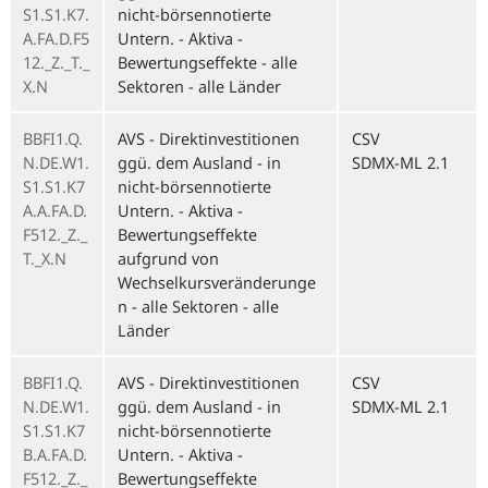
S1.S1.K7.
nicht-börsennotierte
A.FA.D.F5
Untern. - Aktiva -
12._Z._T._
Bewertungseffekte - alle
X.N
Sektoren - alle Länder
BBFI1.Q.
AVS - Direktinvestitionen
CSV
N.DE.W1.
ggü. dem Ausland - in
SDMX-ML 2.1
S1.S1.K7
nicht-börsennotierte
A.A.FA.D.
Untern. - Aktiva -
F512._Z._
Bewertungseffekte
T._X.N
aufgrund von
Wechselkursveränderunge
n - alle Sektoren - alle
Länder
BBFI1.Q.
AVS - Direktinvestitionen
CSV
N.DE.W1.
ggü. dem Ausland - in
SDMX-ML 2.1
S1.S1.K7
nicht-börsennotierte
B.A.FA.D.
Untern. - Aktiva -
F512._Z._
Bewertungseffekte