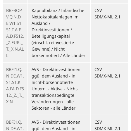
BBFBOP
Kapitalbilanz / Inländische
CSV
V.Q.N.D
Nettokapitalanlagen im
SDMX-ML 2.1
E.W1.S1.
Ausland /
S1.T.A.F
Direktinvestitionen /
A.D.F512.
Beteiligungskapital
_Z.EUR._
(einschl. reinvestierte
T._X.N.AL
Gewinne) / Nicht
L
börsennotiert / Alle Länder
BBFI1.Q.
AVS - Direktinvestitionen
CSV
N.DE.W1.
ggü. dem Ausland - in
SDMX-ML 2.1
S1.S1.K.
nicht-börsennotierte
A.FA.D.F5
Untern. - Aktiva - Nicht-
12._Z._T._
transaktionsbedingte
X.N
Veränderungen - alle
Sektoren - alle Länder
BBFI1.Q.
AVS - Direktinvestitionen
CSV
N.DE.W1.
ggü. dem Ausland - in
SDMX-ML 2.1