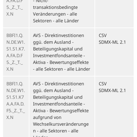
A.FA.D.F
- Nicht-
5._Z._T._
transaktionsbedingte
X.N
Veränderungen - alle
Sektoren - alle Länder
BBFI1.Q.
AVS - Direktinvestitionen
CSV
N.DE.W1.
ggü. dem Ausland -
SDMX-ML 2.1
S1.S1.K7.
Beteiligungskapital und
A.FA.D.F
Investmentfondsanteile -
5._Z._T._
Aktiva - Bewertungseffekte
X.N
- alle Sektoren - alle Länder
BBFI1.Q.
AVS - Direktinvestitionen
CSV
N.DE.W1.
ggü. dem Ausland -
SDMX-ML 2.1
S1.S1.K7
Beteiligungskapital und
A.A.FA.D.
Investmentfondsanteile -
F5._Z._T._
Aktiva - Bewertungseffekte
X.N
aufgrund von
Wechselkursveränderunge
n - alle Sektoren - alle