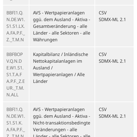
BBFI1.Q.
AVS - Wertpapieranlagen
CSV
N.DE.W1.
ggü. dem Ausland - Aktiva -
SDMX-ML 2.1
S1.S1.LX.
Gesamtveränderung - alle
A.FA.P.F._
Länder - alle Sektoren - alle
Z._T.M.N
Währungen
BBFBOP
Kapitalbilanz / Inländische
CSV
V.Q.N.D
Nettokapitalanlagen im
SDMX-ML 2.1
E.W1.S1.
Ausland /
S1.T.A.F
Wertpapieranlagen / Alle
A.P.F._Z.E
Länder
UR._T.M.
N.ALL
BBFI1.Q.
AVS - Wertpapieranlagen
CSV
N.DE.W1.
ggü. dem Ausland - Aktiva -
SDMX-ML 2.1
S1.S1.K.
Nicht-transaktionsbedingte
A.FA.P.F._
Veränderungen - alle
Z._T.M.N
Länder - alle Sektoren - alle