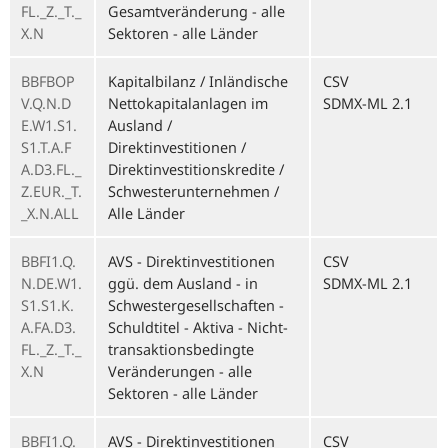
FL._Z._T._
Gesamtveränderung - alle
X.N
Sektoren - alle Länder
BBFBOP
Kapitalbilanz / Inländische
CSV
V.Q.N.D
Nettokapitalanlagen im
SDMX-ML 2.1
E.W1.S1.
Ausland /
S1.T.A.F
Direktinvestitionen /
A.D3.FL._
Direktinvestitionskredite /
Z.EUR._T.
Schwesterunternehmen /
_X.N.ALL
Alle Länder
BBFI1.Q.
AVS - Direktinvestitionen
CSV
N.DE.W1.
ggü. dem Ausland - in
SDMX-ML 2.1
S1.S1.K.
Schwestergesellschaften -
A.FA.D3.
Schuldtitel - Aktiva - Nicht-
FL._Z._T._
transaktionsbedingte
X.N
Veränderungen - alle
Sektoren - alle Länder
BBFI1.Q.
AVS - Direktinvestitionen
CSV