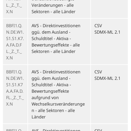
L._Z._T._
Veränderungen - alle
X.N
Sektoren - alle Länder
BBFI1.Q.
AVS - Direktinvestitionen
CSV
N.DE.W1.
ggü. dem Ausland -
SDMX-ML 2.1
S1.S1.K7.
Schuldtitel - Aktiva -
A.FA.D.F
Bewertungseffekte - alle
L._Z._T._
Sektoren - alle Länder
X.N
BBFI1.Q.
AVS - Direktinvestitionen
CSV
N.DE.W1.
ggü. dem Ausland -
SDMX-ML 2.1
S1.S1.K7
Schuldtitel - Aktiva -
A.A.FA.D.
Bewertungseffekte
FL._Z._T._
aufgrund von
X.N
Wechselkursveränderunge
n - alle Sektoren - alle
Länder
BBFI1.Q.
AVS - Direktinvestitionen
CSV