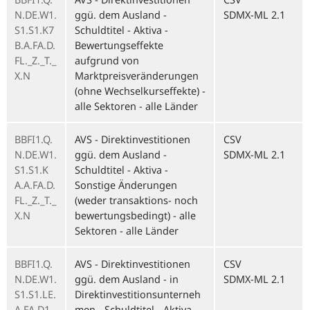
N.DE.W1.
ggü. dem Ausland -
SDMX-ML 2.1
S1.S1.K7
Schuldtitel - Aktiva -
B.A.FA.D.
Bewertungseffekte
FL._Z._T._
aufgrund von
X.N
Marktpreisveränderungen
(ohne Wechselkurseffekte) -
alle Sektoren - alle Länder
BBFI1.Q.
AVS - Direktinvestitionen
CSV
N.DE.W1.
ggü. dem Ausland -
SDMX-ML 2.1
S1.S1.K
Schuldtitel - Aktiva -
A.A.FA.D.
Sonstige Änderungen
FL._Z._T._
(weder transaktions- noch
X.N
bewertungsbedingt) - alle
Sektoren - alle Länder
BBFI1.Q.
AVS - Direktinvestitionen
CSV
N.DE.W1.
ggü. dem Ausland - in
SDMX-ML 2.1
S1.S1.LE.
Direktinvestitionsunterneh
A.FA.D1.
men - Schuldtitel - Aktiva -