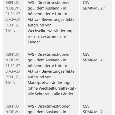
BBFI1.Q.
AVS - Direktinvestitionen
CSV
N.DE.W1.
ggü. dem Ausland - in
SDMX-ML 2.1
S1.S1.K7
börsennotierte Untern. -
A.A.FA.D.
Aktiva - Bewertungseffekte
F511._Z._
aufgrund von
T.M.N
Wechselkursveränderunge
n - alle Sektoren - alle
Länder
BBFI1.Q.
AVS - Direktinvestitionen
CSV
N.DE.W1.
ggü. dem Ausland - in
SDMX-ML 2.1
S1.S1.K7
börsennotierte Untern. -
B.A.FA.D.
Aktiva - Bewertungseffekte
F511._Z._
aufgrund von
T.M.N
Marktpreisveränderungen
(ohne Wechselkurseffekte) -
alle Sektoren - alle Länder
BBFI1.Q.
AVS - Direktinvestitionen
CSV
N.DE.W1.
ggü. dem Ausland - in
SDMX-ML 2.1