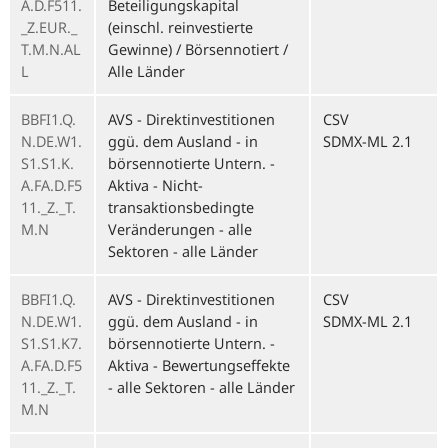
A.D.F511.
Beteiligungskapital
_Z.EUR._
(einschl. reinvestierte
T.M.N.AL
Gewinne) / Börsennotiert /
L
Alle Länder
BBFI1.Q.
AVS - Direktinvestitionen
CSV
N.DE.W1.
ggü. dem Ausland - in
SDMX-ML 2.1
S1.S1.K.
börsennotierte Untern. -
A.FA.D.F5
Aktiva - Nicht-
11._Z._T.
transaktionsbedingte
M.N
Veränderungen - alle
Sektoren - alle Länder
BBFI1.Q.
AVS - Direktinvestitionen
CSV
N.DE.W1.
ggü. dem Ausland - in
SDMX-ML 2.1
S1.S1.K7.
börsennotierte Untern. -
A.FA.D.F5
Aktiva - Bewertungseffekte
11._Z._T.
- alle Sektoren - alle Länder
M.N