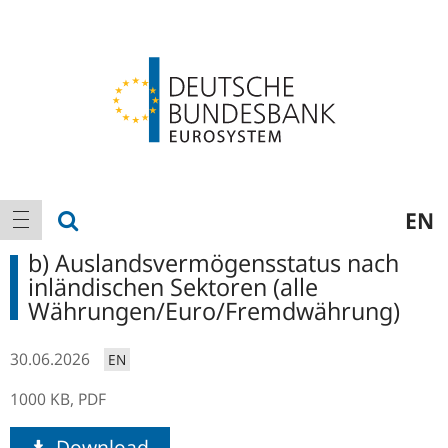
Logo
Hauptnavigation
Suche anzeigen
EN
Navigation anzeigen
b) Auslandsvermögensstatus nach
inländischen Sektoren (alle
Währungen/Euro/Fremdwährung)
30.06.2026
EN
1000 KB,
PDF
Download