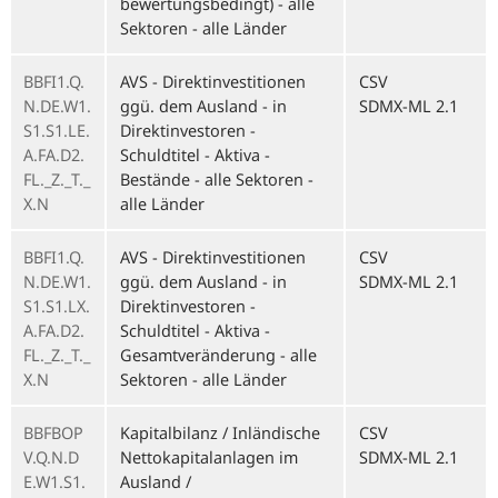
bewertungsbedingt) - alle
Sektoren - alle Länder
BBFI1.Q.
AVS - Direktinvestitionen
CSV
N.DE.W1.
ggü. dem Ausland - in
SDMX-ML 2.1
S1.S1.LE.
Direktinvestoren -
A.FA.D2.
Schuldtitel - Aktiva -
FL._Z._T._
Bestände - alle Sektoren -
X.N
alle Länder
BBFI1.Q.
AVS - Direktinvestitionen
CSV
N.DE.W1.
ggü. dem Ausland - in
SDMX-ML 2.1
S1.S1.LX.
Direktinvestoren -
A.FA.D2.
Schuldtitel - Aktiva -
FL._Z._T._
Gesamtveränderung - alle
X.N
Sektoren - alle Länder
BBFBOP
Kapitalbilanz / Inländische
CSV
V.Q.N.D
Nettokapitalanlagen im
SDMX-ML 2.1
E.W1.S1.
Ausland /