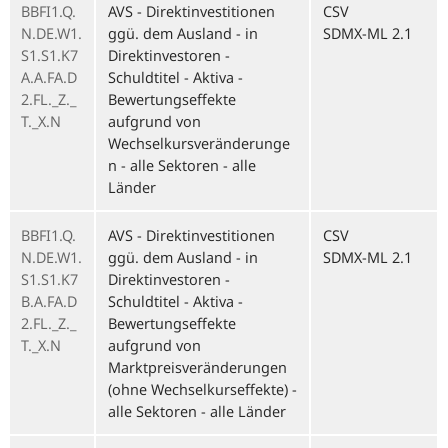
BBFI1.Q.
AVS - Direktinvestitionen
CSV
N.DE.W1.
ggü. dem Ausland - in
SDMX-ML 2.1
S1.S1.K7
Direktinvestoren -
A.A.FA.D
Schuldtitel - Aktiva -
2.FL._Z._
Bewertungseffekte
T._X.N
aufgrund von
Wechselkursveränderunge
n - alle Sektoren - alle
Länder
BBFI1.Q.
AVS - Direktinvestitionen
CSV
N.DE.W1.
ggü. dem Ausland - in
SDMX-ML 2.1
S1.S1.K7
Direktinvestoren -
B.A.FA.D
Schuldtitel - Aktiva -
2.FL._Z._
Bewertungseffekte
T._X.N
aufgrund von
Marktpreisveränderungen
(ohne Wechselkurseffekte) -
alle Sektoren - alle Länder