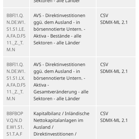
Sektoren - alle Länder
BBFI1.Q.
AVS - Direktinvestitionen
CSV
N.DE.W1.
ggü. dem Ausland - in
SDMX-ML 2.1
S1.S1.LE.
börsennotierte Untern. -
A.FA.D.F5
Aktiva - Bestände - alle
11._Z._T.
Sektoren - alle Länder
M.N
BBFI1.Q.
AVS - Direktinvestitionen
CSV
N.DE.W1.
ggü. dem Ausland - in
SDMX-ML 2.1
S1.S1.LX.
börsennotierte Untern. -
A.FA.D.F5
Aktiva -
11._Z._T.
Gesamtveränderung - alle
M.N
Sektoren - alle Länder
BBFBOP
Kapitalbilanz / Inländische
CSV
V.Q.N.D
Nettokapitalanlagen im
SDMX-ML 2.1
E.W1.S1.
Ausland /
S1.T.A.F
Direktinvestitionen /