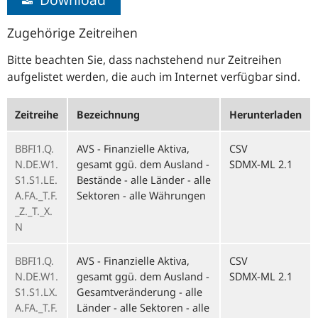
Zugehörige Zeitreihen
Bitte beachten Sie, dass nachstehend nur Zeitreihen
aufgelistet werden, die auch im Internet verfügbar sind.
Zeitreihe
Bezeichnung
Herunterladen
BBFI1.Q.
AVS - Finanzielle Aktiva,
CSV
N.DE.W1.
gesamt ggü. dem Ausland -
SDMX-ML 2.1
S1.S1.LE.
Bestände - alle Länder - alle
A.FA._T.F.
Sektoren - alle Währungen
_Z._T._X.
N
BBFI1.Q.
AVS - Finanzielle Aktiva,
CSV
N.DE.W1.
gesamt ggü. dem Ausland -
SDMX-ML 2.1
S1.S1.LX.
Gesamtveränderung - alle
A.FA._T.F.
Länder - alle Sektoren - alle