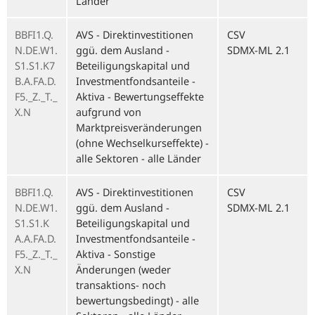
Länder
BBFI1.Q.
AVS - Direktinvestitionen
CSV
N.DE.W1.
ggü. dem Ausland -
SDMX-ML 2.1
S1.S1.K7
Beteiligungskapital und
B.A.FA.D.
Investmentfondsanteile -
F5._Z._T._
Aktiva - Bewertungseffekte
X.N
aufgrund von
Marktpreisveränderungen
(ohne Wechselkurseffekte) -
alle Sektoren - alle Länder
BBFI1.Q.
AVS - Direktinvestitionen
CSV
N.DE.W1.
ggü. dem Ausland -
SDMX-ML 2.1
S1.S1.K
Beteiligungskapital und
A.A.FA.D.
Investmentfondsanteile -
F5._Z._T._
Aktiva - Sonstige
X.N
Änderungen (weder
transaktions- noch
bewertungsbedingt) - alle