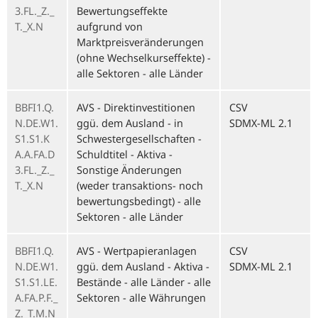
3.FL._Z._
Bewertungseffekte
T._X.N
aufgrund von
Marktpreisveränderungen
(ohne Wechselkurseffekte) -
alle Sektoren - alle Länder
BBFI1.Q.
AVS - Direktinvestitionen
CSV
N.DE.W1.
ggü. dem Ausland - in
SDMX-ML 2.1
S1.S1.K
Schwestergesellschaften -
A.A.FA.D
Schuldtitel - Aktiva -
3.FL._Z._
Sonstige Änderungen
T._X.N
(weder transaktions- noch
bewertungsbedingt) - alle
Sektoren - alle Länder
BBFI1.Q.
AVS - Wertpapieranlagen
CSV
N.DE.W1.
ggü. dem Ausland - Aktiva -
SDMX-ML 2.1
S1.S1.LE.
Bestände - alle Länder - alle
A.FA.P.F._
Sektoren - alle Währungen
Z._T.M.N