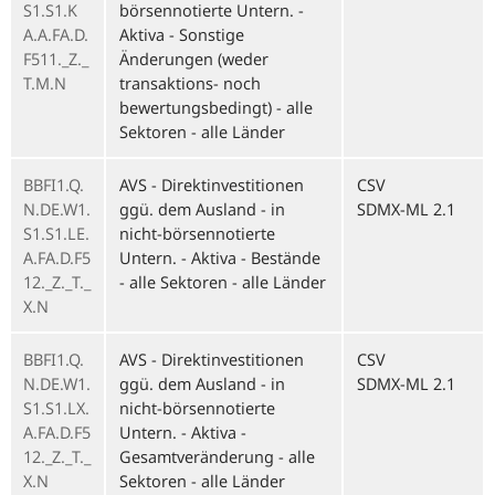
S1.S1.K
börsennotierte Untern. -
A.A.FA.D.
Aktiva - Sonstige
F511._Z._
Änderungen (weder
T.M.N
transaktions- noch
bewertungsbedingt) - alle
Sektoren - alle Länder
BBFI1.Q.
AVS - Direktinvestitionen
CSV
N.DE.W1.
ggü. dem Ausland - in
SDMX-ML 2.1
S1.S1.LE.
nicht-börsennotierte
A.FA.D.F5
Untern. - Aktiva - Bestände
12._Z._T._
- alle Sektoren - alle Länder
X.N
BBFI1.Q.
AVS - Direktinvestitionen
CSV
N.DE.W1.
ggü. dem Ausland - in
SDMX-ML 2.1
S1.S1.LX.
nicht-börsennotierte
A.FA.D.F5
Untern. - Aktiva -
12._Z._T._
Gesamtveränderung - alle
X.N
Sektoren - alle Länder