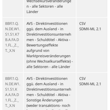
Wechselkursveränderunge
n - alle Sektoren - alle
Länder
BBFI1.Q.
AVS - Direktinvestitionen
CSV
N.DE.W1.
ggü. dem Ausland - in
SDMX-ML 2.1
S1.S1.K7
Direktinvestitionsunterneh
B.A.FA.D
men - Schuldtitel - Aktiva -
1.FL._Z._
Bewertungseffekte
T._X.N
aufgrund von
Marktpreisveränderungen
(ohne Wechselkurseffekte) -
alle Sektoren - alle Länder
BBFI1.Q.
AVS - Direktinvestitionen
CSV
N.DE.W1.
ggü. dem Ausland - in
SDMX-ML 2.1
S1.S1.K
Direktinvestitionsunterneh
A.A.FA.D
men - Schuldtitel - Aktiva -
1.FL._Z._
Sonstige Änderungen
T._X.N
(weder transaktions- noch