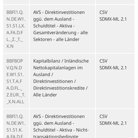
BBFI1.Q.
AVS - Direktinvestitionen
CSV
N.DE.W1.
ggü. dem Ausland -
SDMX-ML 2.1
S1.S1.LX.
Schuldtitel - Aktiva -
A.FA.D.F
Gesamtveränderung - alle
L._Z._T._
Sektoren - alle Länder
X.N
BBFBOP
Kapitalbilanz / Inländische
CSV
V.Q.N.D
Nettokapitalanlagen im
SDMX-ML 2.1
E.W1.S1.
Ausland /
S1.T.A.F
Direktinvestitionen /
A.D.FL._
Direktinvestitionskredite /
Z.EUR._T.
Alle Länder
_X.N.ALL
BBFI1.Q.
AVS - Direktinvestitionen
CSV
N.DE.W1.
ggü. dem Ausland -
SDMX-ML 2.1
S1.S1.K.
Schuldtitel - Aktiva - Nicht-
A.FA.D.F
transaktionsbedingte