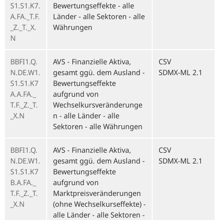
S1.S1.K7.
Bewertungseffekte - alle
A.FA._T.F.
Länder - alle Sektoren - alle
_Z._T._X.
Währungen
N
BBFI1.Q.
AVS - Finanzielle Aktiva,
CSV
N.DE.W1.
gesamt ggü. dem Ausland -
SDMX-ML 2.1
S1.S1.K7
Bewertungseffekte
A.A.FA._
aufgrund von
T.F._Z._T.
Wechselkursveränderunge
_X.N
n - alle Länder - alle
Sektoren - alle Währungen
BBFI1.Q.
AVS - Finanzielle Aktiva,
CSV
N.DE.W1.
gesamt ggü. dem Ausland -
SDMX-ML 2.1
S1.S1.K7
Bewertungseffekte
B.A.FA._
aufgrund von
T.F._Z._T.
Marktpreisveränderungen
_X.N
(ohne Wechselkurseffekte) -
alle Länder - alle Sektoren -