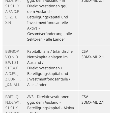
N.DE.W1.
ggü. dem Ausland - in
SDMX-ML 2.1
S1.S1.LX.
Direktinvestitionen ggü.
A.FA.D.F
dem Ausland -
5._Z._T._
Beteiligungskapital und
X.N
Investmentfondsanteile -
Aktiva -
Gesamtveränderung - alle
Sektoren - alle Länder
BBFBOP
Kapitalbilanz / Inländische
CSV
V.Q.N.D
Nettokapitalanlagen im
SDMX-ML 2.1
E.W1.S1.
Ausland /
S1.T.A.F
Direktinvestitionen /
A.D.F5._
Beteiligungskapital und
Z.EUR._T.
Investmentfondsanteile /
_X.N.ALL
Alle Länder
BBFI1.Q.
AVS - Direktinvestitionen
CSV
N.DE.W1.
ggü. dem Ausland -
SDMX-ML 2.1
S1.S1.K.
Beteiligungskapital - Aktiva