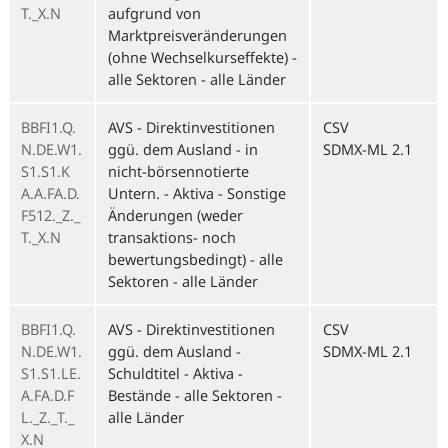
T._X.N
aufgrund von
Marktpreisveränderungen
(ohne Wechselkurseffekte) -
alle Sektoren - alle Länder
BBFI1.Q.
AVS - Direktinvestitionen
CSV
N.DE.W1.
ggü. dem Ausland - in
SDMX-ML 2.1
S1.S1.K
nicht-börsennotierte
A.A.FA.D.
Untern. - Aktiva - Sonstige
F512._Z._
Änderungen (weder
T._X.N
transaktions- noch
bewertungsbedingt) - alle
Sektoren - alle Länder
BBFI1.Q.
AVS - Direktinvestitionen
CSV
N.DE.W1.
ggü. dem Ausland -
SDMX-ML 2.1
S1.S1.LE.
Schuldtitel - Aktiva -
A.FA.D.F
Bestände - alle Sektoren -
L._Z._T._
alle Länder
X.N