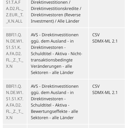
S1.T.A.F
Direktinvestitionen /
A.D2.FL._
Direktinvestitionskredite /
Z.EUR._T.
Direktinvestoren (Reverse
_X.N.ALL
Investment) / Alle Länder
BBFI1.Q.
AVS - Direktinvestitionen
CSV
N.DE.W1.
ggü. dem Ausland - in
SDMX-ML 2.1
S1.S1.K.
Direktinvestoren -
A.FA.D2.
Schuldtitel - Aktiva - Nicht-
FL._Z._T._
transaktionsbedingte
X.N
Veränderungen - alle
Sektoren - alle Länder
BBFI1.Q.
AVS - Direktinvestitionen
CSV
N.DE.W1.
ggü. dem Ausland - in
SDMX-ML 2.1
S1.S1.K7.
Direktinvestoren -
A.FA.D2.
Schuldtitel - Aktiva -
FL._Z._T._
Bewertungseffekte - alle
X.N
Sektoren - alle Länder