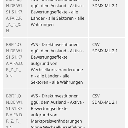
N.DE.W1.
ggü. dem Ausland - Aktiva -
SDMX-ML 2.1
S1.S1.K7.
Bewertungseffekte - alle
A.FA.D.F.
Länder - alle Sektoren - alle
_Z._T._X.
Währungen
N
BBFI1.Q.
AVS - Direktinvestitionen
CSV
N.DE.W1.
ggü. dem Ausland - Aktiva -
SDMX-ML 2.1
S1.S1.K7
Bewertungseffekte
A.A.FA.D.
aufgrund von
F._Z._T._
Wechselkursveränderunge
X.N
n - alle Länder - alle
Sektoren - alle Währungen
BBFI1.Q.
AVS - Direktinvestitionen
CSV
N.DE.W1.
ggü. dem Ausland - Aktiva -
SDMX-ML 2.1
S1.S1.K7
Bewertungseffekte
B.A.FA.D.
aufgrund von
F._Z._T._
Marktpreisveränderungen
X.N
(ohne Wechselkurseffekte) -