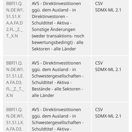
BBFI1.Q.
AVS - Direktinvestitionen
CSV
N.DE.W1.
ggü. dem Ausland - in
SDMX-ML 2.1
S1.S1.K
Direktinvestoren -
A.A.FA.D
Schuldtitel - Aktiva -
2.FL._Z._
Sonstige Änderungen
T._X.N
(weder transaktions- noch
bewertungsbedingt) - alle
Sektoren - alle Länder
BBFI1.Q.
AVS - Direktinvestitionen
CSV
N.DE.W1.
ggü. dem Ausland - in
SDMX-ML 2.1
S1.S1.LE.
Schwestergesellschaften -
A.FA.D3.
Schuldtitel - Aktiva -
FL._Z._T._
Bestände - alle Sektoren -
X.N
alle Länder
BBFI1.Q.
AVS - Direktinvestitionen
CSV
N.DE.W1.
ggü. dem Ausland - in
SDMX-ML 2.1
S1.S1.LX.
Schwestergesellschaften -
A.FA.D3.
Schuldtitel - Aktiva -