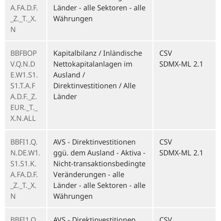
A.FA.D.F.
Länder - alle Sektoren - alle
_Z._T._X.
Währungen
N
BBFBOP
Kapitalbilanz / Inländische
CSV
V.Q.N.D
Nettokapitalanlagen im
SDMX-ML 2.1
E.W1.S1.
Ausland /
S1.T.A.F
Direktinvestitionen / Alle
A.D.F._Z.
Länder
EUR._T._
X.N.ALL
BBFI1.Q.
AVS - Direktinvestitionen
CSV
N.DE.W1.
ggü. dem Ausland - Aktiva -
SDMX-ML 2.1
S1.S1.K.
Nicht-transaktionsbedingte
A.FA.D.F.
Veränderungen - alle
_Z._T._X.
Länder - alle Sektoren - alle
N
Währungen
BBFI1.Q.
AVS - Direktinvestitionen
CSV