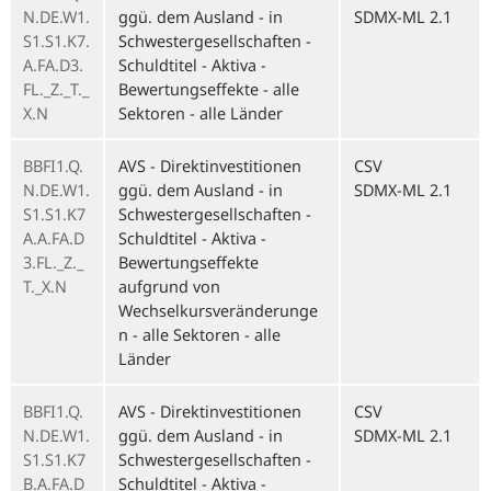
N.DE.W1.
ggü. dem Ausland - in
SDMX-ML 2.1
S1.S1.K7.
Schwestergesellschaften -
A.FA.D3.
Schuldtitel - Aktiva -
FL._Z._T._
Bewertungseffekte - alle
X.N
Sektoren - alle Länder
BBFI1.Q.
AVS - Direktinvestitionen
CSV
N.DE.W1.
ggü. dem Ausland - in
SDMX-ML 2.1
S1.S1.K7
Schwestergesellschaften -
A.A.FA.D
Schuldtitel - Aktiva -
3.FL._Z._
Bewertungseffekte
T._X.N
aufgrund von
Wechselkursveränderunge
n - alle Sektoren - alle
Länder
BBFI1.Q.
AVS - Direktinvestitionen
CSV
N.DE.W1.
ggü. dem Ausland - in
SDMX-ML 2.1
S1.S1.K7
Schwestergesellschaften -
B.A.FA.D
Schuldtitel - Aktiva -