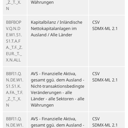
_Z._T._X.
Währungen
N
BBFBOP
Kapitalbilanz / Inländische
CSV
V.Q.N.D
Nettokapitalanlagen im
SDMX-ML 2.1
E.W1.S1.
Ausland / Alle Länder
S1.T.A.F
A._T.F._Z.
EUR._T._
X.N.ALL
BBFI1.Q.
AVS - Finanzielle Aktiva,
CSV
N.DE.W1.
gesamt ggü. dem Ausland -
SDMX-ML 2.1
S1.S1.K.
Nicht-transaktionsbedingte
A.FA._T.F.
Veränderungen - alle
_Z._T._X.
Länder - alle Sektoren - alle
N
Währungen
BBFI1.Q.
AVS - Finanzielle Aktiva,
CSV
N.DE.W1.
gesamt ggü. dem Ausland -
SDMX-ML 2.1