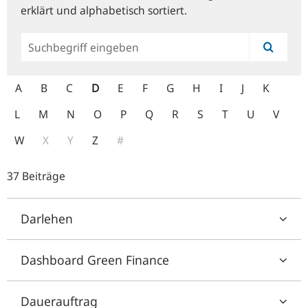
erklärt und alphabetisch sortiert.
Allgemeine
Suche
A
B
C
D
E
F
G
H
I
J
K
L
M
N
O
P
Q
R
S
T
U
V
W
X
Y
Z
#
37 Beiträge
Darlehen
Dashboard Green Finance
Dauerauftrag