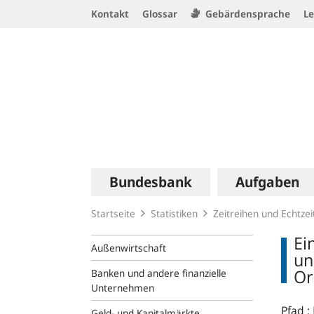
Service
Kontakt
Glossar
Gebärdensprache
Le
Navigation
Logo
Hauptnavigation
Bundesbank
Aufgaben
Startseite
Statistiken
Zeitreihen und Echtze
Ei
Außenwirtschaft
un
Or
Banken und andere finanzielle
Unternehmen
Pfad :
Geld- und Kapitalmärkte