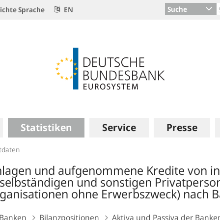
Suche
ichte Sprache
EN
Statistiken
Service
Presse
itdaten
nlagen und aufgenommene Kredite von inl
selbständigen und sonstigen Privatperson
ganisationen ohne Erwerbszweck) nach 
Banken
Bilanzpositionen
Aktiva und Passiva der Banke